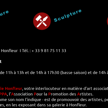
Honfleur I Tél. : + 33 9 81 75 11 33
t
i de 11h à 13h et de 14h à 17h30 (basse saison) et de 14h
, votre interlocuteur en matière d'art associat
rie
Honfleur
, l'
ssociation
our la
romotion des
rtistes.
PPA
A
P
P
A
mme son nom l'indique - est de promouvoir des artistes, pe
s, en les exposant dans sa galerie à Honfleur.