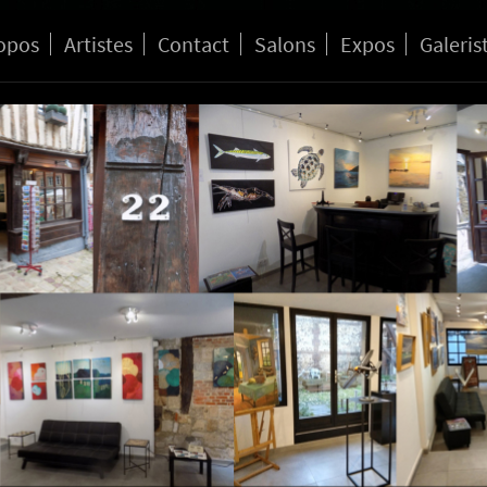
opos
Artistes
Contact
Salons
Expos
Galeris